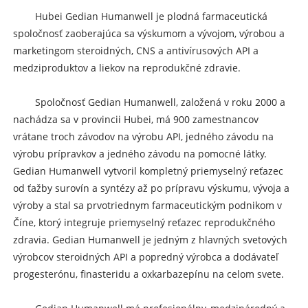
Hubei Gedian Humanwell je plodná farmaceutická
spoločnosť zaoberajúca sa výskumom a vývojom, výrobou a
marketingom steroidných, CNS a antivírusových API a
medziproduktov a liekov na reprodukčné zdravie.
Spoločnosť Gedian Humanwell, založená v roku 2000 a
nachádza sa v provincii Hubei, má 900 zamestnancov
vrátane troch závodov na výrobu API, jedného závodu na
výrobu prípravkov a jedného závodu na pomocné látky.
Gedian Humanwell vytvoril kompletný priemyselný reťazec
od ťažby surovín a syntézy až po prípravu výskumu, vývoja a
výroby a stal sa prvotriednym farmaceutickým podnikom v
Číne, ktorý integruje priemyselný reťazec reprodukčného
zdravia. Gedian Humanwell je jedným z hlavných svetových
výrobcov steroidných API a popredný výrobca a dodávateľ
progesterónu, finasteridu a oxkarbazepínu na celom svete.