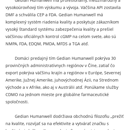
Gedian Humanwell má profesionálny, medzinárodný a
vysokoúrovňový tím výskumu a vývoja. Väčšina API zostavila
DMF a schválila CEP a FDA. Gedian Humanwell má
komplexný systém riadenia kvality a poskytuje zákazníkom
vysoký štandard systému zabezpečenia kvality a prešiel
väčšinou oficiálnych kontrol cGMP na celom svete, ako sú
NMPA, FDA, EDQM, PMDA, MFDS a TGA atď.
Domáci predajný tím Gedian Humanwell pokrýva 30
provinčných administratívnych regiónov v Číne, zatiaľ čo
export pokrýva väčšinu krajín a regiónov v Európe, Severnej
Amerike, Južnej Amerike, juhovýchodnej Ázii, na Strednom
východe a v Afrike, ako aj v Austrálii atď. Ponúkame služby
CDMO na jednom mieste pre globálne farmaceutické
spoločnosti.
Gedian Humanwell dodržiava obchodnú filozofiu „prežiť
na kvalite, rozvíjať sa na efektivite a vytvárať značku s