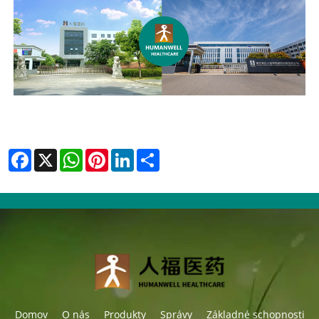
Facebook
X
WhatsApp
Pinterest
LinkedIn
Share
Domov
O nás
Produkty
Správy
Základné schopnosti